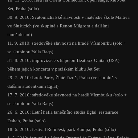
Set, Praha (sólo)
30. 9. 2010: Svatomichalské slavnosti v mateřské škole Maitrea
ve Slušticích (ve skupině s Renou Milgrom a dalšími
tanečnicemi)
11. 9. 2010: středověké slavnosti na hradě Vízmburku (sólo +
se skupinou Yalla Raqs)
31. 8. 2010: improvizace s kapelou Beatbox Guitar (USA)
během jejich koncertu v pražském klubu Jet Set
29. 7. 2010: Look Party, Žluté lázně, Praha (ve skupině s
dalšími studentkami Eglal)
17. 7. 2010: středověké slavnosti na hradě Vízmburku (sólo +
se skupinou Yalla Raqs)
26. 6. 2010: Letní hafla tanečního studia Eglal, restaurace
Dahab, Praha (sólo)
18. 6. 2010: festival RefuFest, park Kampa, Praha (sólo)
1. 5. 2010: festival Le Monde Oriental de Fatima, Liège, Belgie