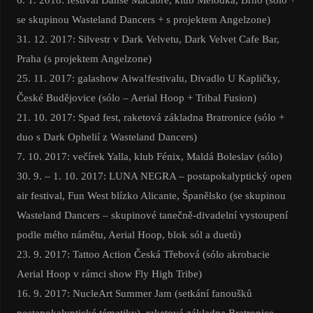
se skupinou Wasteland Dancers + s projektem Angelzone)
31. 12. 2017: Silvestr v Dark Velvetu, Dark Velvet Cafe Bar,
Praha (s projektem Angelzone)
25. 11. 2017: galashow Aiwa!festivalu, Divadlo U Kapličky,
České Budějovice (sólo – Aerial Hoop + Tribal Fusion)
21. 10. 2017: Spad fest, raketová základna Bratronice (sólo +
duo s Dark Ophelií z Wasteland Dancers)
7. 10. 2017: večírek Yalla, klub Fénix, Maldá Boleslav (sólo)
30. 9. – 1. 10. 2017: LUNA NEGRA – postapokalyptický open
air festival, Fun West blízko Alicante, Španělsko (se skupinou
Wasteland Dancers – skupinové tanečně-divadelní vystoupení
podle mého námětu, Aerial Hoop, blok sól a duetů)
23. 9. 2017: Tattoo Action Česká Třebová (sólo akrobacie
Aerial Hoop v rámci show Fly High Tribe)
16. 9. 2017: NucleArt Summer Jam (setkání fanoušků
postapokalyptické tématiky), raketová základna Bratronice