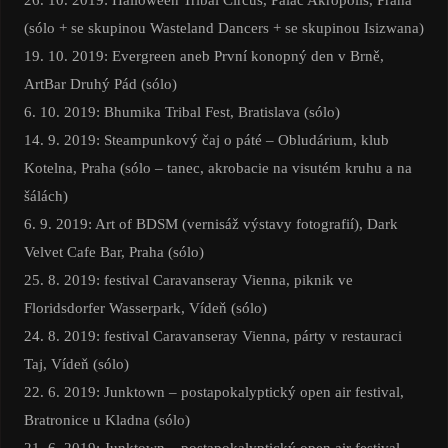
(sólo + se skupinou Wasteland Dancers + se skupinou Isizwana)
19. 10. 2019: Evergreen aneb První konopný den v Brně,
ArtBar Druhý Pád (sólo)
6. 10. 2019: Bhumika Tribal Fest, Bratislava (sólo)
14. 9. 2019: Steampunkový čaj o páté – Obludárium, klub
Kotelna, Praha (sólo – tanec, akrobacie na visutém kruhu a na
šálách)
6. 9. 2019: Art of BDSM (vernisáž výstavy fotografií), Dark
Velvet Cafe Bar, Praha (sólo)
25. 8. 2019: festival Caravanseray Vienna, piknik ve
Floridsdorfer Wasserpark, Vídeň (sólo)
24. 8. 2019: festival Caravanseray Vienna, párty v restauraci
Taj, Vídeň (sólo)
22. 6. 2019: Junktown – postapokalyptický open air festival,
Bratronice u Kladna (sólo)
21. 6. 2019: Junktown – postapokalyptický open air festival,