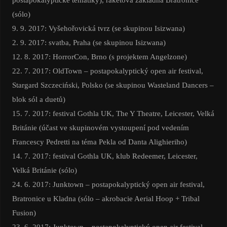
(sólo)
9. 9. 2017: Vyšehořovická tvrz (se skupinou Isizwana)
2. 9. 2017: svatba, Praha (se skupinou Isizwana)
12. 8. 2017: HorrorCon, Brno (s projektem Angelzone)
22. 7. 2017: OldTown – postapokalyptický open air festival,
Stargard Szczeciński, Polsko (se skupinou Wasteland Dancers –
blok sól a duetů)
15. 7. 2017: festival Gothla UK, The Y Theatre, Leicester, Velká
Británie (účast ve skupinovém vystoupení pod vedením
Francescy Pedretti na téma Pekla od Danta Alighieriho)
14. 7. 2017: festival Gothla UK, klub Redeemer, Leicester,
Velká Británie (sólo)
24. 6. 2017: Junktown – postapokalyptický open air festival,
Bratronice u Kladna (sólo – akrobacie Aerial Hoop + Tribal
Fusion)
23. 6. 2017: Junktown – postapokalyptický open air festival,