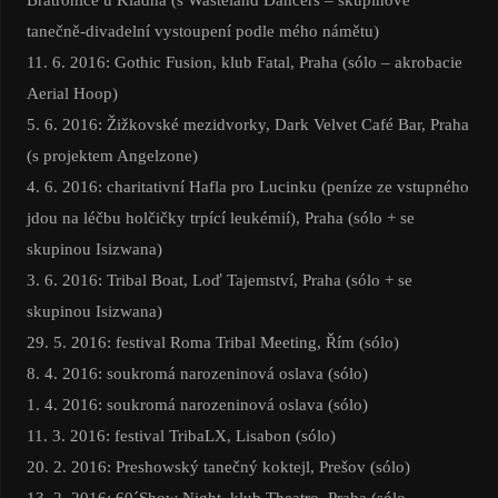
tanečně-divadelní vystoupení podle mého námětu)
11. 6. 2016: Gothic Fusion, klub Fatal, Praha (sólo – akrobacie
Aerial Hoop)
5. 6. 2016: Žižkovské mezidvorky, Dark Velvet Café Bar, Praha
(s projektem Angelzone)
4. 6. 2016: charitativní Hafla pro Lucinku (peníze ze vstupného
jdou na léčbu holčičky trpící leukémií), Praha (sólo + se
skupinou Isizwana)
3. 6. 2016: Tribal Boat, Loď Tajemství, Praha (sólo + se
skupinou Isizwana)
29. 5. 2016: festival Roma Tribal Meeting, Řím (sólo)
8. 4. 2016: soukromá narozeninová oslava (sólo)
1. 4. 2016: soukromá narozeninová oslava (sólo)
11. 3. 2016: festival TribaLX, Lisabon (sólo)
20. 2. 2016: Preshowský tanečný koktejl, Prešov (sólo)
13. 2. 2016: 60´Show Night, klub Theatro, Praha (sólo –