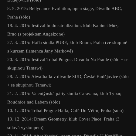
8. 5. 2015: Bellydance Evolution, open stage, Divadlo ABC,
Praha (sólo)
18. 4. 2015: festival In:du:s:trialization, klub Kabinet Múz,
Brno (s projektem Angelzone)
27. 3. 2015: Hafla studia PURE, klub Room, Praha (ve skupině
s kurzem flamenca Jany Markové)
20. 3. 2015: festival Tribal Prague, Divadlo Na Prádle (sólo + se
skupinou Tamawi)
28. 2. 2015: Aiwa!hafla v divadle SUD, České Budějovice (sólo
+ se skupinou Tamawi)
21. 2. 2015: Valentýnská párty studia Caravana, klub Týbar,
Roudnice nad Labem (sólo)
10. 1. 2015: Tribal Prague Hafla, Café Do Větru, Praha (sólo)
13. 12. 2014: Dream Geometry, klub Cover Place, Praha (3
sólová vystoupení)
22. 11. 2014: Aiwa!festival, open stage, Divadlo U Kapličky,