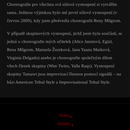
Choreografie pro všechna svá sólová vystoupení si vytvářím
sama. Jedinou výjimkou bylo mé první sólové vystoupení (v
červnu 2009), kdy jsem předvedla choreografii Reny Milgrom.
V případě skupinových vystoupení, jichž jsem byla součástí, se
jedná o choreografie mých učitelek (Alice Janstová, Eglal,
Rena Milgrom, Manuela Žureková, Jana Yaana Marková,
Virginia Delgado) anebo je choreografie společným dílem
všech členek skupiny (Wire Twins, Yalla Raqs). Vystoupení
skupiny Tamawi jsou improvizací řízenou pomocí signálů – na
bázi American Tribal Style a Improvisational Tribal Style.
Domů
Skladby