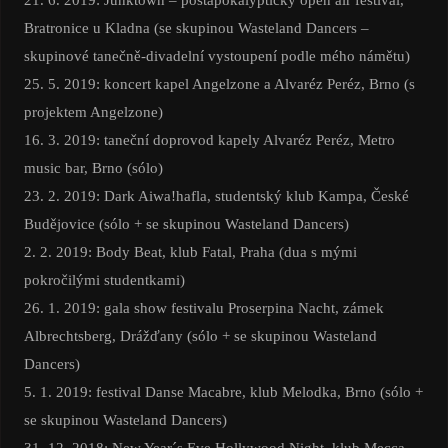
Bratronice u Kladna (se skupinou Wasteland Dancers –
skupinové tanečně-divadelní vystoupení podle mého námětu)
25. 5. 2019: koncert kapel Angelzone a Alvaréz Peréz, Brno (s
projektem Angelzone)
16. 3. 2019: taneční doprovod kapely Alvaréz Peréz, Metro
music bar, Brno (sólo)
23. 2. 2019: Dark Aiwa!hafla, studentský klub Kampa, České
Budějovice (sólo + se skupinou Wasteland Dancers)
2. 2. 2019: Body Beat, klub Fatal, Praha (dua s mými
pokročilými studentkami)
26. 1. 2019: gala show festivalu Proserpina Nacht, zámek
Albrechtsberg, Drážďany (sólo + se skupinou Wasteland
Dancers)
5. 1. 2019: festival Danse Macabre, klub Melodka, Brno (sólo +
se skupinou Wasteland Dancers)
31. 12. 2018: New Year´s Eve Hollywood Night, klub Mecca,