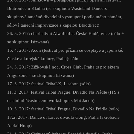
Bratronice u Kladna (se skupinou Wasteland Dancers –
skupinové tanečně-divadelní vystoupení podle mého námětu,
sólová taneční improvizace s kapelou BloodPact)
26. 5. 2017: charitativní Aiwa!hafla, České Budějovice (sólo +
se skupinou Isizwana)
15. 4. 2017: Acon (festival pro příznivce cosplaye a japonské,
čínské a korejské kultury, Praha): sólo
24. 3. 2017: Žižkovská noc, Cross Club, Praha (s projektem
Angelzone + se skupinou Isizwana)
17. 3. 2017: festival TribaLX, Lisabon (sólo)
11. 3. 2017: festival Tribal Prague, Divadlo Na Prádle (ITS s
ostatními účastnicemi workshopu s Mat Jacob)
10. 3. 2017: festival Tribal Prague, Divadlo Na Prádle (sólo)
17.2. 2017: Dance of Love, divadlo Gong, Praha (akrobacie
Aerial Hoop)
21. 1. 2017: Cirkusový kabaret, Branické divadlo, Praha