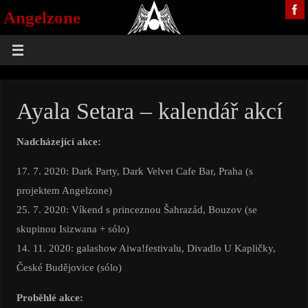
Angelzone
We are the Angels! But we aren't the good ones...
Ayala Setara – kalendář akcí
Nadcházející akce:
17. 7. 2020: Dark Party, Dark Velvet Cafe Bar, Praha (s
projektem Angelzone)
25. 7. 2020: Víkend s princeznou Šahrazád, Bouzov (se
skupinou Isizwana + sólo)
14. 11. 2020: galashow Aiwa!festivalu, Divadlo U Kapličky,
České Budějovice (sólo)
Proběhlé akce: