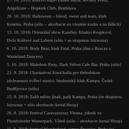
Angelzone – Hopkirk Club, Bratislava
26. 10. 2018: Halloween – blood, sweat and tears, klub
Kotelna, Praha (sólo – akrobacie na visutém kruhu a na šálách)
13. 10. 2018: Orientální show Kateřiny Khattyi Krupkové,
Dvůr Králové nad Labem (sólo + se skupinou Isizwana)
6. 10. 2018: Body Beat, klub Fatal, Praha (dua s Rzacze z
Wasteland Dancers)
5. 10. 2018: Maledom Party, Dark Velvet Cafe Bar, Praha (sólo)
22. 9. 2018: Charitativní Aiwa!hafla pro třeboňskou
záchrannou zvířecí stanici, Studentský klub Kampa, České
Budějovice (sólo)
15. 9. 2018: Zažít město jinak, park Kampa, Praha (se skupinou
Isizwana + sólo akrobacie Aerial Hoop)
26. 8. 2018: festival Caravanseray Vienna, piknik ve
Floridsdorfer Wasserpark, Vídeň (sólo – akrobacie Aerial Hoop)
11. 8. 2018: festival Wonderland, ostrov Štvanice, Praha (se